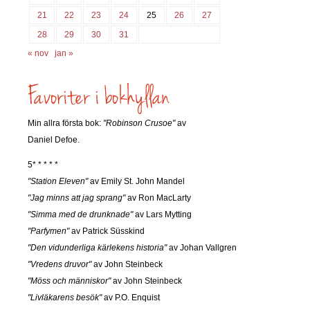
21
22
23
24
25
26
27
28
29
30
31
« nov
jan »
Min allra första bok:
"Robinson Crusoe"
av
Daniel Defoe.
5* * * * *
"Station Eleven"
av Emily St. John Mandel
"Jag minns att jag sprang"
av Ron MacLarty
"Simma med de drunknade"
av Lars Mytting
"Parfymen"
av Patrick Süsskind
"Den vidunderliga kärlekens historia"
av Johan Vallgren
"Vredens druvor"
av John Steinbeck
"Möss och människor"
av John Steinbeck
"Livläkarens besök"
av P.O. Enquist