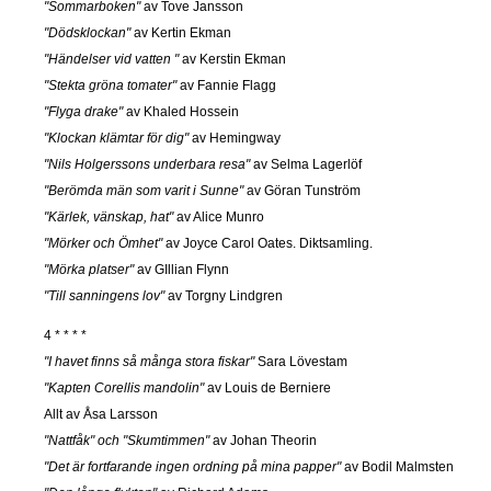
"Sommarboken"
av Tove Jansson
"Dödsklockan"
av Kertin Ekman
"Händelser vid vatten "
av Kerstin Ekman
"Stekta gröna tomater"
av Fannie Flagg
"Flyga drake"
av Khaled Hossein
"Klockan klämtar för dig"
av Hemingway
"Nils Holgerssons underbara resa"
av Selma Lagerlöf
"Berömda män som varit i Sunne"
av Göran Tunström
"Kärlek, vänskap, hat"
av Alice Munro
"Mörker och Ömhet"
av Joyce Carol Oates. Diktsamling.
"Mörka platser"
av GIllian Flynn
"Till sanningens lov"
av Torgny Lindgren
4 * * * *
"I havet finns så många stora fiskar"
Sara Lövestam
"Kapten Corellis mandolin"
av Louis de Berniere
Allt av Åsa Larsson
"Nattfåk" och "Skumtimmen"
av Johan Theorin
"Det är fortfarande ingen ordning på mina papper"
av Bodil Malmsten