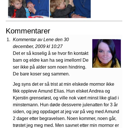
Kommentarer
Kommentar av Lene den 30
december, 2009 kl 10:27
Det er så koselig å se hvor fin kontakt
barn og eldre kan ha seg imellom! De
ser ikke på alder som noen hindring.
De bare koser seg sammen.
Jeg syns det er så trist at min elskede mormor ikke
fikk oppleve Amund Elias. Hun elsket Andrea og
Kjerstin grenseløst, og ville nok vært minst like glad i
minstemann. Hun døde dessverre julenatten for 3 år
siden, og jeg oppdaget at jeg var på veg med Amund
2 dager etter begravelsen. Noen kommer, noen går,
trøstet jeg meg med. Men savnet etter min mormor er