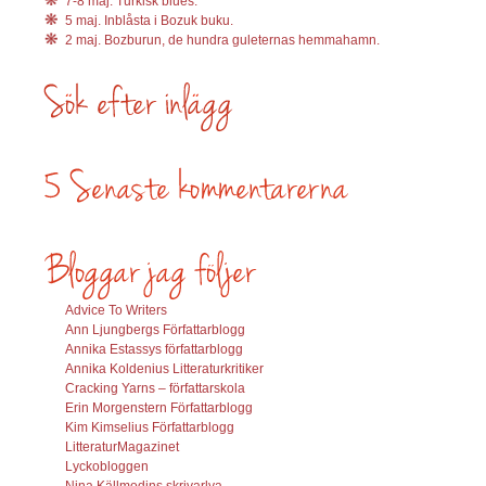
7-8 maj. Turkisk blues.
5 maj. Inblåsta i Bozuk buku.
2 maj. Bozburun, de hundra guleternas hemmahamn.
Advice To Writers
Ann Ljungbergs Författarblogg
Annika Estassys författarblogg
Annika Koldenius Litteraturkritiker
Cracking Yarns – författarskola
Erin Morgenstern Författarblogg
Kim Kimselius Författarblogg
LitteraturMagazinet
Lyckobloggen
Nina Källmodins skrivarlya