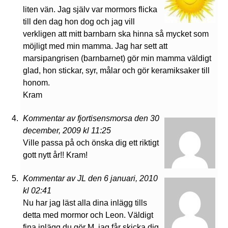
liten vän. Jag själv var mormors flicka
till den dag hon dog och jag vill
verkligen att mitt barnbarn ska hinna så mycket som
möjligt med min mamma. Jag har sett att
marsipangrisen (barnbarnet) gör min mamma väldigt
glad, hon stickar, syr, målar och gör keramiksaker till
honom.
Kram
Kommentar av fjortisensmorsa den 30
december, 2009 kl 11:25
Ville passa på och önska dig ett riktigt
gott nytt år!! Kram!
Kommentar av JL den 6 januari, 2010
kl 02:41
Nu har jag läst alla dina inlägg tills
detta med mormor och Leon. Väldigt
fina inlägg du gör M, jag får skicka dig