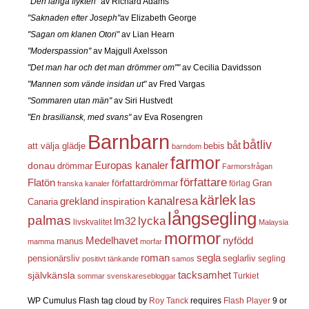
"Den långa flykten"
av Richard Adams
"Saknaden efter Joseph"
av Elizabeth George
"Sagan om klanen Otori"
av Lian Hearn
"Moderspassion"
av Majgull Axelsson
"Det man har och det man drömmer om""
av Cecilia Davidsson
"Mannen som vände insidan ut"
av Fred Vargas
"Sommaren utan män"
av Siri Hustvedt
"En brasiliansk, med svans"
av Eva Rosengren
Barnbarn
båtliv
båt
att välja glädje
bebis
barndom
farmor
Europas kanaler
donau
drömmar
Farmorsfrågan
författare
Flatön
författardrömmar
förlag
Gran
franska kanaler
kärlek
las
kanalresa
grekland
inspiration
Canaria
långsegling
palmas
lycka
lm32
livskvalitet
Malaysia
mormor
nyfödd
Medelhavet
manus
mamma
morfar
roman
segla
pensionärsliv
seglarliv
segling
positivt tänkande
samos
självkänsla
tacksamhet
Turkiet
sommar
svenskaresebloggar
WP Cumulus Flash tag cloud by
Roy Tanck
requires
Flash Player
9 or