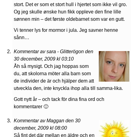
stort. Det er som et stort hull i hjertet som ikke vil gro.
Og jeg skulle ønske hun fikk oppleve den fine lille
sønnen min – det første oldebarnet som var en gutt.
Vi tenner lys for mormor i jula. Jeg savner henne
sånn…
Kommentar av sara - Glitterögon den
30 december, 2009 kl 03:10
Åh så mysigt. Och jag hoppas som
du, att skolorna möter alla barn som
de individer de är och hjälper dem att
utveckla den, inte knyckla ihop alla till samma-lika.
Gott nytt år – och tack för dina fina ord och
kommentarer 🙂
Kommentar av Maggan den 30
december, 2009 kl 08:00
Så fint det där mellan en äldre och en