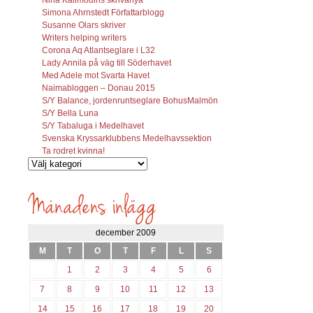
Simona Ahrnstedt Författarblogg
Susanne Olars skriver
Writers helping writers
Corona Aq Atlantseglare i L32
Lady Annila på väg till Söderhavet
Med Adele mot Svarta Havet
Naimabloggen – Donau 2015
S/Y Balance, jordenruntseglare BohusMalmön
S/Y Bella Luna
S/Y Tabaluga i Medelhavet
Svenska Kryssarklubbens Medelhavssektion
Ta rodret kvinna!
Vilka
inlägg
söks?
december 2009
M
T
O
T
F
L
S
1
2
3
4
5
6
7
8
9
10
11
12
13
14
15
16
17
18
19
20