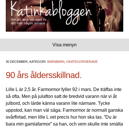
Visa menyn
30 DECEMBER, KATEGORI:
BARNBARN
,
OKATEGORISERADE
90 års åldersskillnad.
Lille L är 2,5 år. Farmormor fyller 92 i mars. De träffas inte
så ofta. Men på julafton satt de bredvid varann när vi åt
julbord, och lärde känna varann lite närmare. Tycke
uppstod, kan man väl säga. Farmormor är normalt ganska
svårflirtad, men lille L vet precis hur hon ska tas. ”Du är
bara
min
gamlafarmor” sa han, och vem skulle inte smälta