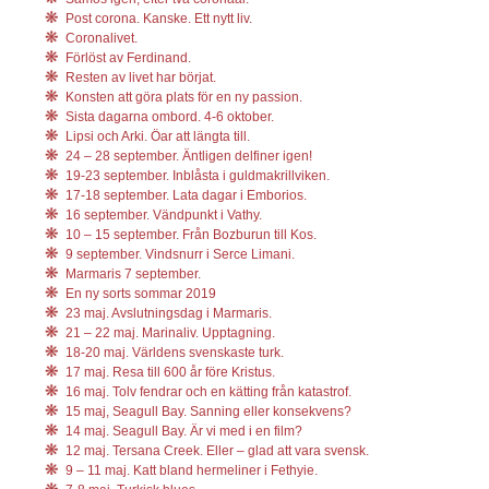
Post corona. Kanske. Ett nytt liv.
Coronalivet.
Förlöst av Ferdinand.
Resten av livet har börjat.
Konsten att göra plats för en ny passion.
Sista dagarna ombord. 4-6 oktober.
Lipsi och Arki. Öar att längta till.
24 – 28 september. Äntligen delfiner igen!
19-23 september. Inblåsta i guldmakrillviken.
17-18 september. Lata dagar i Emborios.
16 september. Vändpunkt i Vathy.
10 – 15 september. Från Bozburun till Kos.
9 september. Vindsnurr i Serce Limani.
Marmaris 7 september.
En ny sorts sommar 2019
23 maj. Avslutningsdag i Marmaris.
21 – 22 maj. Marinaliv. Upptagning.
18-20 maj. Världens svenskaste turk.
17 maj. Resa till 600 år före Kristus.
16 maj. Tolv fendrar och en kätting från katastrof.
15 maj, Seagull Bay. Sanning eller konsekvens?
14 maj. Seagull Bay. Är vi med i en film?
12 maj. Tersana Creek. Eller – glad att vara svensk.
9 – 11 maj. Katt bland hermeliner i Fethyie.