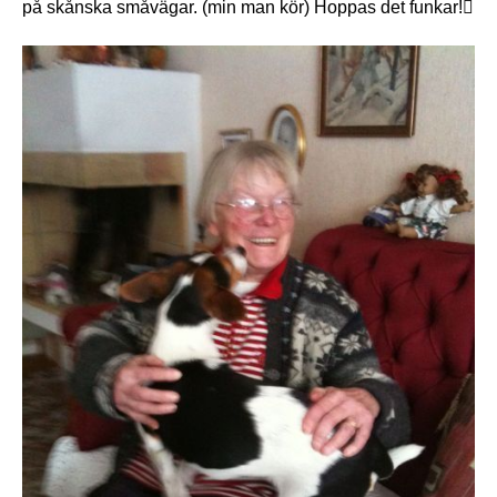
på skånska småvägar. (min man kör) Hoppas det funkar!