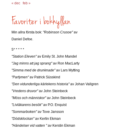
« dec
feb »
Min allra första bok:
"Robinson Crusoe"
av
Daniel Defoe.
5* * * * *
"Station Eleven"
av Emily St. John Mandel
"Jag minns att jag sprang"
av Ron MacLarty
"Simma med de drunknade"
av Lars Mytting
"Parfymen"
av Patrick Süsskind
"Den vidunderliga kärlekens historia"
av Johan Vallgren
"Vredens druvor"
av John Steinbeck
"Möss och människor"
av John Steinbeck
"Livläkarens besök"
av P.O. Enquist
"Sommarboken"
av Tove Jansson
"Dödsklockan"
av Kertin Ekman
"Händelser vid vatten "
av Kerstin Ekman