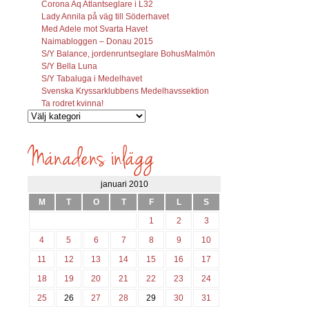
Corona Aq Atlantseglare i L32
Lady Annila på väg till Söderhavet
Med Adele mot Svarta Havet
Naimabloggen – Donau 2015
S/Y Balance, jordenruntseglare BohusMalmön
S/Y Bella Luna
S/Y Tabaluga i Medelhavet
Svenska Kryssarklubbens Medelhavssektion
Ta rodret kvinna!
Vilka
inlägg
söks?
januari 2010
M
T
O
T
F
L
S
1
2
3
4
5
6
7
8
9
10
11
12
13
14
15
16
17
18
19
20
21
22
23
24
25
26
27
28
29
30
31