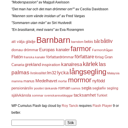
"Moderspassion"
av Majgull Axelsson
"Det man har och det man drömmer om""
av Cecilia Davidsson
"Mannen som vände insidan ut"
av Fred Vargas
"Sommaren utan män"
av Siri Hustvedt
"En brasiliansk, med svans"
av Eva Rosengren
Barnbarn
båtliv
båt
att välja glädje
bebis
barndom
farmor
Europas kanaler
donau
drömmar
Farmorsfrågan
författare
Flatön
författardrömmar
förlag
Gran
franska kanaler
kärlek
las
kanalresa
grekland
inspiration
Canaria
långsegling
palmas
lycka
lm32
livskvalitet
Malaysia
mormor
nyfödd
Medelhavet
manus
mamma
morfar
roman
segla
pensionärsliv
seglarliv
segling
positivt tänkande
samos
självkänsla
tacksamhet
Turkiet
sommar
svenskaresebloggar
WP Cumulus Flash tag cloud by
Roy Tanck
requires
Flash Player
9 or
better.
Sök