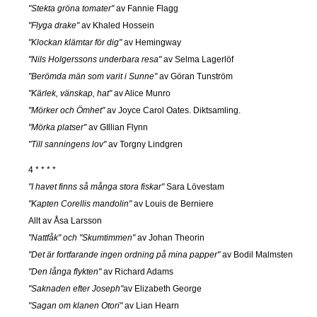
"Stekta gröna tomater"
av Fannie Flagg
"Flyga drake"
av Khaled Hossein
"Klockan klämtar för dig"
av Hemingway
"Nils Holgerssons underbara resa"
av Selma Lagerlöf
"Berömda män som varit i Sunne"
av Göran Tunström
"Kärlek, vänskap, hat"
av Alice Munro
"Mörker och Ömhet"
av Joyce Carol Oates. Diktsamling.
"Mörka platser"
av GIllian Flynn
"Till sanningens lov"
av Torgny Lindgren
4 * * * *
"I havet finns så många stora fiskar"
Sara Lövestam
"Kapten Corellis mandolin"
av Louis de Berniere
Allt av Åsa Larsson
"Nattfåk" och "Skumtimmen"
av Johan Theorin
"Det är fortfarande ingen ordning på mina papper"
av Bodil Malmsten
"Den långa flykten"
av Richard Adams
"Saknaden efter Joseph"
av Elizabeth George
"Sagan om klanen Otori"
av Lian Hearn