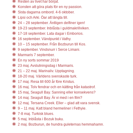
Resten av livet har börjat.
Konsten att göra plats för en ny passion.
Sista dagarna ombord. 4-6 oktober.
Lipsi och Arki. Öar att längta till.
24 – 28 september. Äntligen delfiner igen!
19-23 september. Inblåsta i guldmakrillviken.
17-18 september. Lata dagar i Emborios.
16 september. Vändpunkt i Vathy.
10 – 15 september. Från Bozburun till Kos.
9 september. Vindsnurr i Serce Limani.
Marmaris 7 september.
En ny sorts sommar 2019
23 maj. Avslutningsdag i Marmaris.
21 – 22 maj. Marinaliv. Upptagning.
18-20 maj. Världens svenskaste turk.
17 maj. Resa till 600 år före Kristus.
16 maj. Tolv fendrar och en kätting från katastrof.
15 maj, Seagull Bay. Sanning eller konsekvens?
14 maj. Seagull Bay. Är vi med i en film?
12 maj. Tersana Creek. Eller – glad att vara svensk.
9 – 11 maj. Katt bland hermeliner i Fethyie.
7-8 maj. Turkisk blues.
5 maj. Inblåsta i Bozuk buku.
2 maj. Bozburun, de hundra guleternas hemmahamn.