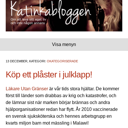
Visa menyn
13 DECEMBER, KATEGORI:
OKATEGORISERADE
Köp ett plåster i julklapp!
Läkare Utan Gränser
är vår tids stora hjältar. De kommer
först till länder som drabbas av krig och katastrofer, och
de lämnar sist när marken börjar brännas och andra
hjälporganisationer redan har flytt. År 2010 vaccinerade
en svensk sjuksköterska och hennes arbetsgrupp en
kvarts miljon barn mot mässling i Malawi!