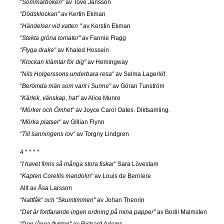
"Sommarboken"
av Tove Jansson
"Dödsklockan"
av Kertin Ekman
"Händelser vid vatten "
av Kerstin Ekman
"Stekta gröna tomater"
av Fannie Flagg
"Flyga drake"
av Khaled Hossein
"Klockan klämtar för dig"
av Hemingway
"Nils Holgerssons underbara resa"
av Selma Lagerlöf
"Berömda män som varit i Sunne"
av Göran Tunström
"Kärlek, vänskap, hat"
av Alice Munro
"Mörker och Ömhet"
av Joyce Carol Oates. Diktsamling.
"Mörka platser"
av GIllian Flynn
"Till sanningens lov"
av Torgny Lindgren
4 * * * *
"I havet finns så många stora fiskar"
Sara Lövestam
"Kapten Corellis mandolin"
av Louis de Berniere
Allt av Åsa Larsson
"Nattfåk" och "Skumtimmen"
av Johan Theorin
"Det är fortfarande ingen ordning på mina papper"
av Bodil Malmsten
"Den långa flykten"
av Richard Adams