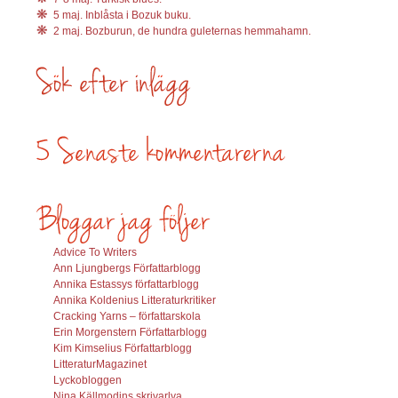
5 maj. Inblåsta i Bozuk buku.
2 maj. Bozburun, de hundra guleternas hemmahamn.
Advice To Writers
Ann Ljungbergs Författarblogg
Annika Estassys författarblogg
Annika Koldenius Litteraturkritiker
Cracking Yarns – författarskola
Erin Morgenstern Författarblogg
Kim Kimselius Författarblogg
LitteraturMagazinet
Lyckobloggen
Nina Källmodins skrivarlya