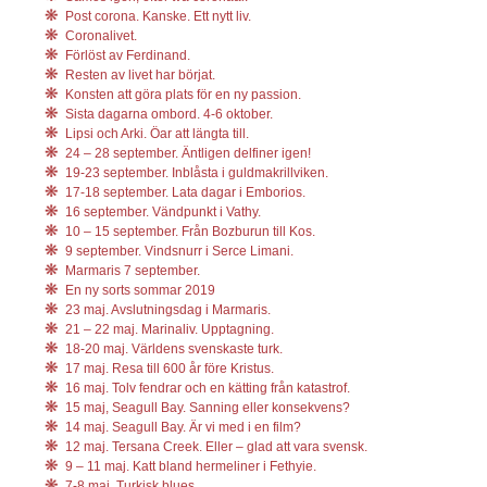
Post corona. Kanske. Ett nytt liv.
Coronalivet.
Förlöst av Ferdinand.
Resten av livet har börjat.
Konsten att göra plats för en ny passion.
Sista dagarna ombord. 4-6 oktober.
Lipsi och Arki. Öar att längta till.
24 – 28 september. Äntligen delfiner igen!
19-23 september. Inblåsta i guldmakrillviken.
17-18 september. Lata dagar i Emborios.
16 september. Vändpunkt i Vathy.
10 – 15 september. Från Bozburun till Kos.
9 september. Vindsnurr i Serce Limani.
Marmaris 7 september.
En ny sorts sommar 2019
23 maj. Avslutningsdag i Marmaris.
21 – 22 maj. Marinaliv. Upptagning.
18-20 maj. Världens svenskaste turk.
17 maj. Resa till 600 år före Kristus.
16 maj. Tolv fendrar och en kätting från katastrof.
15 maj, Seagull Bay. Sanning eller konsekvens?
14 maj. Seagull Bay. Är vi med i en film?
12 maj. Tersana Creek. Eller – glad att vara svensk.
9 – 11 maj. Katt bland hermeliner i Fethyie.
7-8 maj. Turkisk blues.