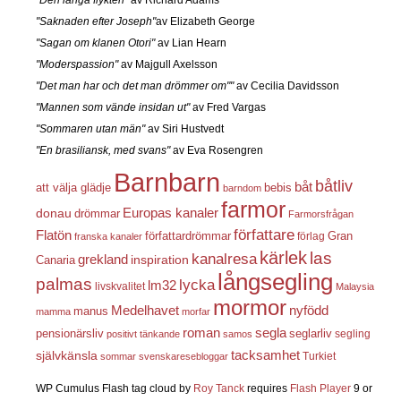
"Saknaden efter Joseph"
av Elizabeth George
"Sagan om klanen Otori"
av Lian Hearn
"Moderspassion"
av Majgull Axelsson
"Det man har och det man drömmer om""
av Cecilia Davidsson
"Mannen som vände insidan ut"
av Fred Vargas
"Sommaren utan män"
av Siri Hustvedt
"En brasiliansk, med svans"
av Eva Rosengren
Barnbarn
båtliv
båt
att välja glädje
bebis
barndom
farmor
Europas kanaler
donau
drömmar
Farmorsfrågan
författare
Flatön
författardrömmar
förlag
Gran
franska kanaler
kärlek
las
kanalresa
grekland
inspiration
Canaria
långsegling
palmas
lycka
lm32
livskvalitet
Malaysia
mormor
nyfödd
Medelhavet
manus
mamma
morfar
roman
segla
pensionärsliv
seglarliv
segling
positivt tänkande
samos
självkänsla
tacksamhet
Turkiet
sommar
svenskaresebloggar
WP Cumulus Flash tag cloud by
Roy Tanck
requires
Flash Player
9 or