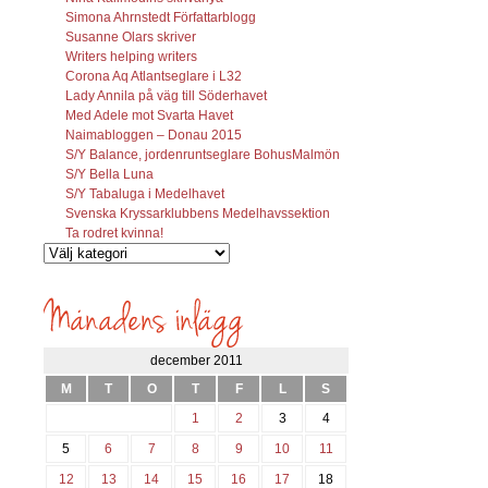
Simona Ahrnstedt Författarblogg
Susanne Olars skriver
Writers helping writers
Corona Aq Atlantseglare i L32
Lady Annila på väg till Söderhavet
Med Adele mot Svarta Havet
Naimabloggen – Donau 2015
S/Y Balance, jordenruntseglare BohusMalmön
S/Y Bella Luna
S/Y Tabaluga i Medelhavet
Svenska Kryssarklubbens Medelhavssektion
Ta rodret kvinna!
Vilka
inlägg
söks?
december 2011
M
T
O
T
F
L
S
1
2
3
4
5
6
7
8
9
10
11
12
13
14
15
16
17
18