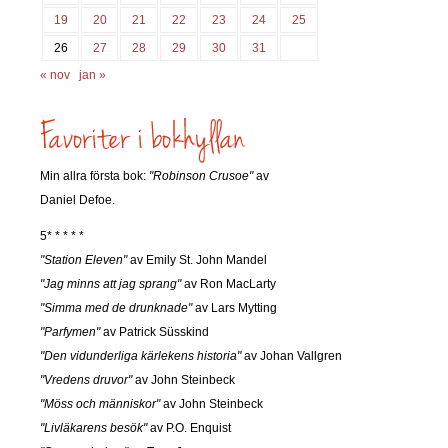
19
20
21
22
23
24
25
26
27
28
29
30
31
« nov
jan »
Min allra första bok:
"Robinson Crusoe"
av
Daniel Defoe.
5* * * * *
"Station Eleven"
av Emily St. John Mandel
"Jag minns att jag sprang"
av Ron MacLarty
"Simma med de drunknade"
av Lars Mytting
"Parfymen"
av Patrick Süsskind
"Den vidunderliga kärlekens historia"
av Johan Vallgren
"Vredens druvor"
av John Steinbeck
"Möss och människor"
av John Steinbeck
"Livläkarens besök"
av P.O. Enquist