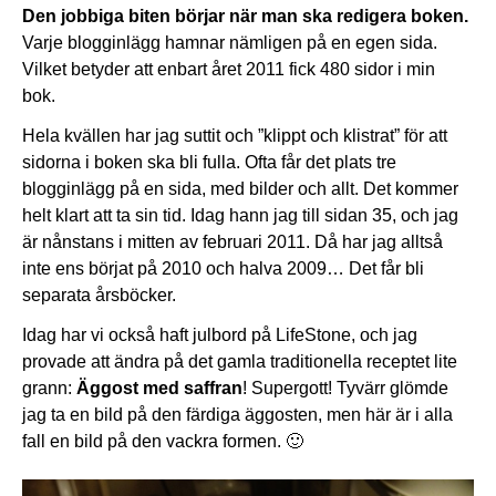
Den jobbiga biten börjar när man ska redigera boken.
Varje blogginlägg hamnar nämligen på en egen sida.
Vilket betyder att enbart året 2011 fick 480 sidor i min
bok.
Hela kvällen har jag suttit och ”klippt och klistrat” för att
sidorna i boken ska bli fulla. Ofta får det plats tre
blogginlägg på en sida, med bilder och allt. Det kommer
helt klart att ta sin tid. Idag hann jag till sidan 35, och jag
är nånstans i mitten av februari 2011. Då har jag alltså
inte ens börjat på 2010 och halva 2009… Det får bli
separata årsböcker.
Idag har vi också haft julbord på LifeStone, och jag
provade att ändra på det gamla traditionella receptet lite
grann:
Äggost med saffran
! Supergott! Tyvärr glömde
jag ta en bild på den färdiga äggosten, men här är i alla
fall en bild på den vackra formen. 🙂