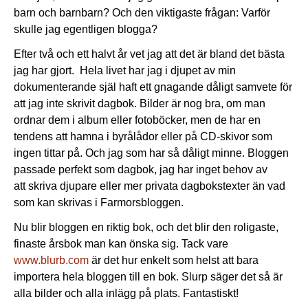
barn och barnbarn? Och den viktigaste frågan: Varför
skulle jag egentligen blogga?
Efter två och ett halvt år vet jag att det är bland det bästa
jag har gjort. Hela livet har jag i djupet av min
dokumenterande själ haft ett gnagande dåligt samvete för
att jag inte skrivit dagbok. Bilder är nog bra, om man
ordnar dem i album eller fotoböcker, men de har en
tendens att hamna i byrålådor eller på CD-skivor som
ingen tittar på. Och jag som har så dåligt minne. Bloggen
passade perfekt som dagbok, jag har inget behov av
att skriva djupare eller mer privata dagbokstexter än vad
som kan skrivas i Farmorsbloggen.
Nu blir bloggen en riktig bok, och det blir den roligaste,
finaste årsbok man kan önska sig. Tack vare
www.blurb.com
är det hur enkelt som helst att bara
importera hela bloggen till en bok. Slurp säger det så är
alla bilder och alla inlägg på plats. Fantastiskt!