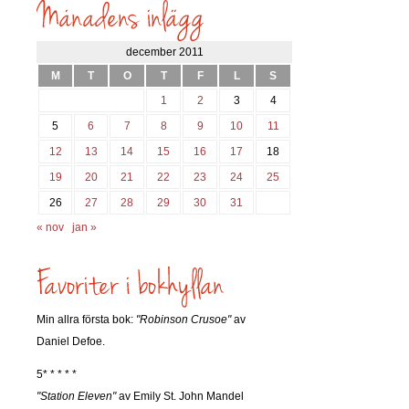
söks?
december 2011
M
T
O
T
F
L
S
1
2
3
4
5
6
7
8
9
10
11
12
13
14
15
16
17
18
19
20
21
22
23
24
25
26
27
28
29
30
31
« nov
jan »
Min allra första bok:
"Robinson Crusoe"
av
Daniel Defoe.
5* * * * *
"Station Eleven"
av Emily St. John Mandel