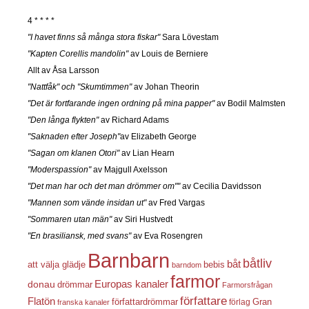
4 * * * *
"I havet finns så många stora fiskar"
Sara Lövestam
"Kapten Corellis mandolin"
av Louis de Berniere
Allt av Åsa Larsson
"Nattfåk" och "Skumtimmen"
av Johan Theorin
"Det är fortfarande ingen ordning på mina papper"
av Bodil Malmsten
"Den långa flykten"
av Richard Adams
"Saknaden efter Joseph"
av Elizabeth George
"Sagan om klanen Otori"
av Lian Hearn
"Moderspassion"
av Majgull Axelsson
"Det man har och det man drömmer om""
av Cecilia Davidsson
"Mannen som vände insidan ut"
av Fred Vargas
"Sommaren utan män"
av Siri Hustvedt
"En brasiliansk, med svans"
av Eva Rosengren
Barnbarn
båtliv
båt
att välja glädje
bebis
barndom
farmor
Europas kanaler
donau
drömmar
Farmorsfrågan
författare
Flatön
författardrömmar
förlag
Gran
franska kanaler