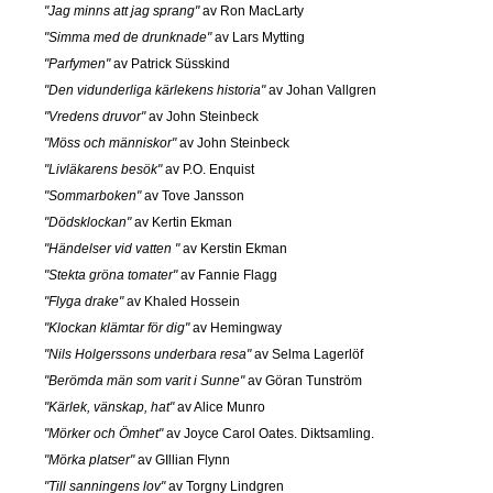
"Jag minns att jag sprang"
av Ron MacLarty
"Simma med de drunknade"
av Lars Mytting
"Parfymen"
av Patrick Süsskind
"Den vidunderliga kärlekens historia"
av Johan Vallgren
"Vredens druvor"
av John Steinbeck
"Möss och människor"
av John Steinbeck
"Livläkarens besök"
av P.O. Enquist
"Sommarboken"
av Tove Jansson
"Dödsklockan"
av Kertin Ekman
"Händelser vid vatten "
av Kerstin Ekman
"Stekta gröna tomater"
av Fannie Flagg
"Flyga drake"
av Khaled Hossein
"Klockan klämtar för dig"
av Hemingway
"Nils Holgerssons underbara resa"
av Selma Lagerlöf
"Berömda män som varit i Sunne"
av Göran Tunström
"Kärlek, vänskap, hat"
av Alice Munro
"Mörker och Ömhet"
av Joyce Carol Oates. Diktsamling.
"Mörka platser"
av GIllian Flynn
"Till sanningens lov"
av Torgny Lindgren