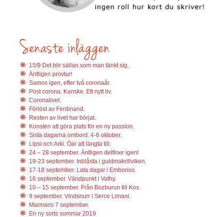
15/9 Det blir sällan som man tänkt sig.
Äntligen provtur!
Samos igen, efter två coronaår.
Post corona. Kanske. Ett nytt liv.
Coronalivet.
Förlöst av Ferdinand.
Resten av livet har börjat.
Konsten att göra plats för en ny passion.
Sista dagarna ombord. 4-6 oktober.
Lipsi och Arki. Öar att längta till.
24 – 28 september. Äntligen delfiner igen!
19-23 september. Inblåsta i guldmakrillviken.
17-18 september. Lata dagar i Emborios.
16 september. Vändpunkt i Vathy.
10 – 15 september. Från Bozburun till Kos.
9 september. Vindsnurr i Serce Limani.
Marmaris 7 september.
En ny sorts sommar 2019