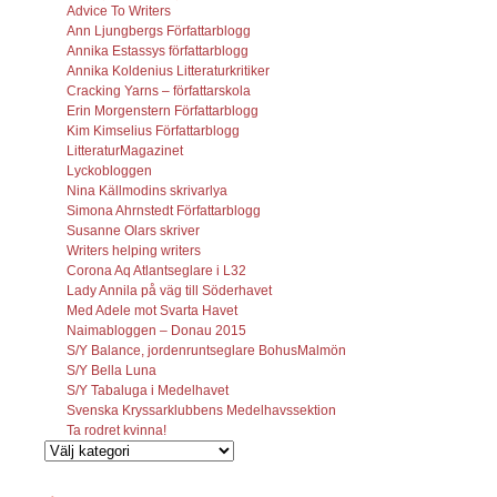
Advice To Writers
Ann Ljungbergs Författarblogg
Annika Estassys författarblogg
Annika Koldenius Litteraturkritiker
Cracking Yarns – författarskola
Erin Morgenstern Författarblogg
Kim Kimselius Författarblogg
LitteraturMagazinet
Lyckobloggen
Nina Källmodins skrivarlya
Simona Ahrnstedt Författarblogg
Susanne Olars skriver
Writers helping writers
Corona Aq Atlantseglare i L32
Lady Annila på väg till Söderhavet
Med Adele mot Svarta Havet
Naimabloggen – Donau 2015
S/Y Balance, jordenruntseglare BohusMalmön
S/Y Bella Luna
S/Y Tabaluga i Medelhavet
Svenska Kryssarklubbens Medelhavssektion
Ta rodret kvinna!
Vilka
inlägg