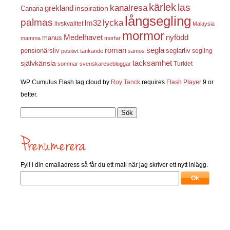
kärlek
las
kanalresa
grekland
inspiration
Canaria
långsegling
palmas
lycka
lm32
livskvalitet
Malaysia
mormor
nyfödd
Medelhavet
manus
mamma
morfar
roman
segla
pensionärsliv
seglarliv
segling
positivt tänkande
samos
självkänsla
tacksamhet
Turkiet
sommar
svenskaresebloggar
WP Cumulus Flash tag cloud by
Roy Tanck
requires
Flash Player
9 or
better.
Sök
efter:
Fyll i din emailadress så får du ett mail när jag skriver ett nytt inlägg.