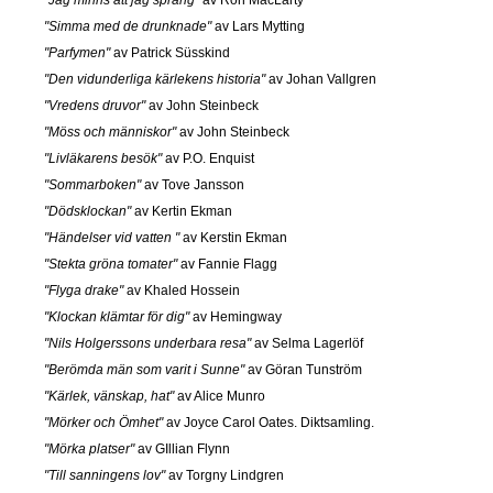
"Simma med de drunknade"
av Lars Mytting
"Parfymen"
av Patrick Süsskind
"Den vidunderliga kärlekens historia"
av Johan Vallgren
"Vredens druvor"
av John Steinbeck
"Möss och människor"
av John Steinbeck
"Livläkarens besök"
av P.O. Enquist
"Sommarboken"
av Tove Jansson
"Dödsklockan"
av Kertin Ekman
"Händelser vid vatten "
av Kerstin Ekman
"Stekta gröna tomater"
av Fannie Flagg
"Flyga drake"
av Khaled Hossein
"Klockan klämtar för dig"
av Hemingway
"Nils Holgerssons underbara resa"
av Selma Lagerlöf
"Berömda män som varit i Sunne"
av Göran Tunström
"Kärlek, vänskap, hat"
av Alice Munro
"Mörker och Ömhet"
av Joyce Carol Oates. Diktsamling.
"Mörka platser"
av GIllian Flynn
"Till sanningens lov"
av Torgny Lindgren