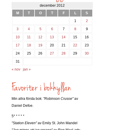
december 2012
M
T
O
T
F
L
S
1
2
3
4
5
6
7
8
9
10
11
12
13
14
15
16
17
18
19
20
21
22
23
24
25
26
27
28
29
30
31
« nov
jan »
Min allra första bok:
"Robinson Crusoe"
av
Daniel Defoe.
5* * * * *
"Station Eleven"
av Emily St. John Mandel
"Jag minns att jag sprang"
av Ron MacLarty