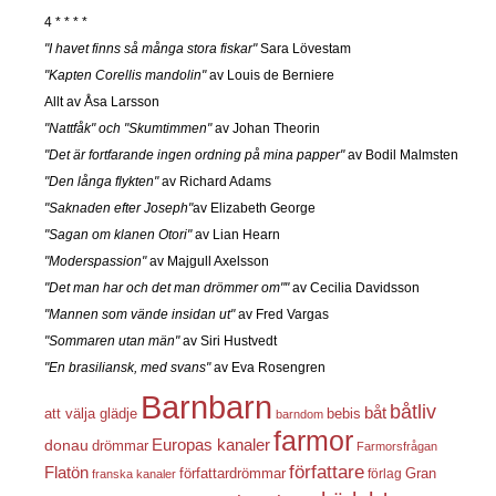
4 * * * *
"I havet finns så många stora fiskar"
Sara Lövestam
"Kapten Corellis mandolin"
av Louis de Berniere
Allt av Åsa Larsson
"Nattfåk" och "Skumtimmen"
av Johan Theorin
"Det är fortfarande ingen ordning på mina papper"
av Bodil Malmsten
"Den långa flykten"
av Richard Adams
"Saknaden efter Joseph"
av Elizabeth George
"Sagan om klanen Otori"
av Lian Hearn
"Moderspassion"
av Majgull Axelsson
"Det man har och det man drömmer om""
av Cecilia Davidsson
"Mannen som vände insidan ut"
av Fred Vargas
"Sommaren utan män"
av Siri Hustvedt
"En brasiliansk, med svans"
av Eva Rosengren
Barnbarn
båtliv
båt
att välja glädje
bebis
barndom
farmor
Europas kanaler
donau
drömmar
Farmorsfrågan
författare
Flatön
författardrömmar
förlag
Gran
franska kanaler