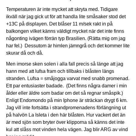
Temperaturen är inte mycket att skryta med. Tidigare
ikväll när jag gick ut för att handla lite småsaker stod det
+13C på displayen. Det blåser 11 m/sek rakt in på
balkongen vilket känns väldigt mycket när det inte finns
någonting ivägen förrän typ Brasilien. (Rätta mig om jag
har fel.) Dessutom är himlen jämngrå och det kommer lite
skurar då och då.
Men imorse sken solen i alla fall precis så länge att jag
hann med att lufsa fram och tillbaks i blåsten längs
stranden. Lufsa = småjogga varvat med snabb promenad.
Ett par entusiaster badade. (Det finns några damer i min
ålder eller äldre som badar om det så regnar småspik.)
Enligt Endomondo på min Iphone är sträckan drygt 6 km.
Jag vill inte fortsätta i strandpromenadens förlängning ut
på halvön La Isleta i den här blåsten. Hur vackert det än
är med sjön som bryter över klipporna så känns det inte
kul att slåss mot vinden hela vägen. Jag blir ARG av vind