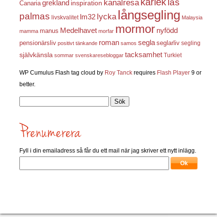
kärlek
las
kanalresa
grekland
inspiration
Canaria
långsegling
palmas
lycka
lm32
livskvalitet
Malaysia
mormor
nyfödd
Medelhavet
manus
mamma
morfar
roman
segla
pensionärsliv
seglarliv
segling
positivt tänkande
samos
självkänsla
tacksamhet
Turkiet
sommar
svenskaresebloggar
WP Cumulus Flash tag cloud by
Roy Tanck
requires
Flash Player
9 or
better.
Sök
efter:
Fyll i din emailadress så får du ett mail när jag skriver ett nytt inlägg.