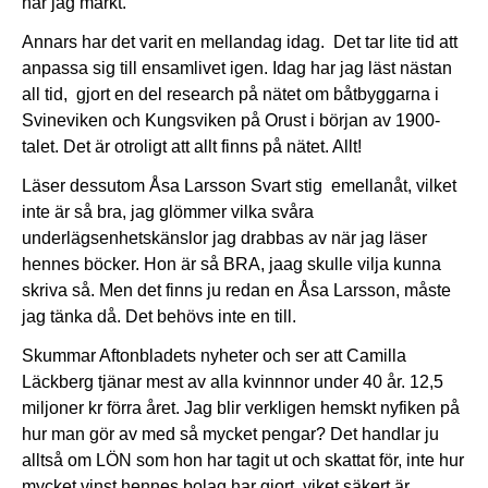
har jag märkt.
Annars har det varit en mellandag idag. Det tar lite tid att
anpassa sig till ensamlivet igen. Idag har jag läst nästan
all tid, gjort en del research på nätet om båtbyggarna i
Svineviken och Kungsviken på Orust i början av 1900-
talet. Det är otroligt att allt finns på nätet. Allt!
Läser dessutom Åsa Larsson Svart stig emellanåt, vilket
inte är så bra, jag glömmer vilka svåra
underlägsenhetskänslor jag drabbas av när jag läser
hennes böcker. Hon är så BRA, jaag skulle vilja kunna
skriva så. Men det finns ju redan en Åsa Larsson, måste
jag tänka då. Det behövs inte en till.
Skummar Aftonbladets nyheter och ser att Camilla
Läckberg tjänar mest av alla kvinnnor under 40 år. 12,5
miljoner kr förra året. Jag blir verkligen hemskt nyfiken på
hur man gör av med så mycket pengar? Det handlar ju
alltså om LÖN som hon har tagit ut och skattat för, inte hur
mycket vinst hennes bolag har gjort, viket säkert är