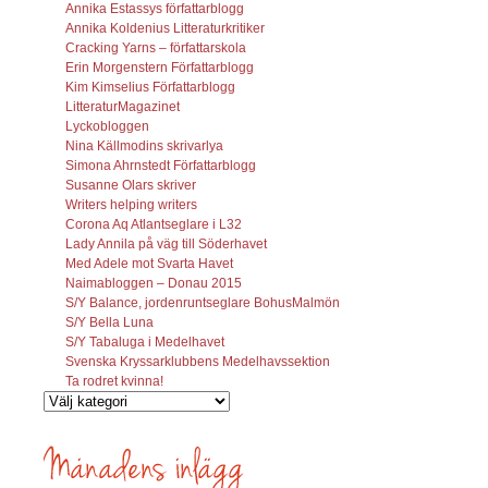
Annika Estassys författarblogg
Annika Koldenius Litteraturkritiker
Cracking Yarns – författarskola
Erin Morgenstern Författarblogg
Kim Kimselius Författarblogg
LitteraturMagazinet
Lyckobloggen
Nina Källmodins skrivarlya
Simona Ahrnstedt Författarblogg
Susanne Olars skriver
Writers helping writers
Corona Aq Atlantseglare i L32
Lady Annila på väg till Söderhavet
Med Adele mot Svarta Havet
Naimabloggen – Donau 2015
S/Y Balance, jordenruntseglare BohusMalmön
S/Y Bella Luna
S/Y Tabaluga i Medelhavet
Svenska Kryssarklubbens Medelhavssektion
Ta rodret kvinna!
Vilka
inlägg
söks?