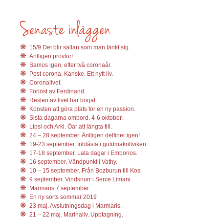
15/9 Det blir sällan som man tänkt sig.
Äntligen provtur!
Samos igen, efter två coronaår.
Post corona. Kanske. Ett nytt liv.
Coronalivet.
Förlöst av Ferdinand.
Resten av livet har börjat.
Konsten att göra plats för en ny passion.
Sista dagarna ombord. 4-6 oktober.
Lipsi och Arki. Öar att längta till.
24 – 28 september. Äntligen delfiner igen!
19-23 september. Inblåsta i guldmakrillviken.
17-18 september. Lata dagar i Emborios.
16 september. Vändpunkt i Vathy.
10 – 15 september. Från Bozburun till Kos.
9 september. Vindsnurr i Serce Limani.
Marmaris 7 september.
En ny sorts sommar 2019
23 maj. Avslutningsdag i Marmaris.
21 – 22 maj. Marinaliv. Upptagning.