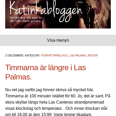
Visa menyn
2 DECEMBER, KATEGORI:
FÖRFATTARBLOGG
,
LAS PALMAS
,
RESOR
Timmarna är längre i Las
Palmas.
Nu vet jag varför jag hinner skriva så mycket här.
Timmarna är 100 minuter istället för 60. Jo, det är sant. På
stora skyltar längs hela Las Canteras strandpromenad
visas klockslag och temperatur. Och innan klockan slår
om till 16.00 är den 15:99 Varje timme likadant.