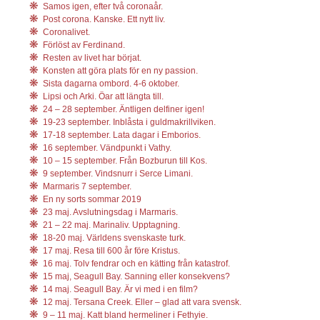
Samos igen, efter två coronaår.
Post corona. Kanske. Ett nytt liv.
Coronalivet.
Förlöst av Ferdinand.
Resten av livet har börjat.
Konsten att göra plats för en ny passion.
Sista dagarna ombord. 4-6 oktober.
Lipsi och Arki. Öar att längta till.
24 – 28 september. Äntligen delfiner igen!
19-23 september. Inblåsta i guldmakrillviken.
17-18 september. Lata dagar i Emborios.
16 september. Vändpunkt i Vathy.
10 – 15 september. Från Bozburun till Kos.
9 september. Vindsnurr i Serce Limani.
Marmaris 7 september.
En ny sorts sommar 2019
23 maj. Avslutningsdag i Marmaris.
21 – 22 maj. Marinaliv. Upptagning.
18-20 maj. Världens svenskaste turk.
17 maj. Resa till 600 år före Kristus.
16 maj. Tolv fendrar och en kätting från katastrof.
15 maj, Seagull Bay. Sanning eller konsekvens?
14 maj. Seagull Bay. Är vi med i en film?
12 maj. Tersana Creek. Eller – glad att vara svensk.
9 – 11 maj. Katt bland hermeliner i Fethyie.