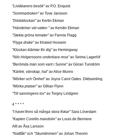
"Livläkarens besök"
av P.O. Enquist
"Sommarboken"
av Tove Jansson
"Dödsklockan"
av Kertin Ekman
"Händelser vid vatten "
av Kerstin Ekman
"Stekta gröna tomater"
av Fannie Flagg
"Flyga drake"
av Khaled Hossein
"Klockan klämtar för dig"
av Hemingway
"Nils Holgerssons underbara resa"
av Selma Lagerlöf
"Berömda män som varit i Sunne"
av Göran Tunström
"Kärlek, vänskap, hat"
av Alice Munro
"Mörker och Ömhet"
av Joyce Carol Oates. Diktsamling.
"Mörka platser"
av GIllian Flynn
"Till sanningens lov"
av Torgny Lindgren
4 * * * *
"I havet finns så många stora fiskar"
Sara Lövestam
"Kapten Corellis mandolin"
av Louis de Berniere
Allt av Åsa Larsson
"Nattfåk" och "Skumtimmen"
av Johan Theorin