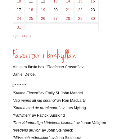
10
11
12
13
14
15
16
17
18
19
20
21
22
23
24
25
26
27
28
29
30
31
« jul
sep »
Min allra första bok:
"Robinson Crusoe"
av
Daniel Defoe.
5* * * * *
"Station Eleven"
av Emily St. John Mandel
"Jag minns att jag sprang"
av Ron MacLarty
"Simma med de drunknade"
av Lars Mytting
"Parfymen"
av Patrick Süsskind
"Den vidunderliga kärlekens historia"
av Johan Vallgren
"Vredens druvor"
av John Steinbeck
"Möss och människor"
av John Steinbeck