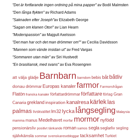
"Det är fortfarande ingen ordning på mina papper"
av Bodil Malmsten
"Den långa flykten"
av Richard Adams
"Saknaden efter Joseph"
av Elizabeth George
"Sagan om klanen Otori"
av Lian Hearn
"Moderspassion"
av Majgull Axelsson
"Det man har och det man drömmer om""
av Cecilia Davidsson
"Mannen som vände insidan ut"
av Fred Vargas
"Sommaren utan män"
av Siri Hustvedt
"En brasiliansk, med svans"
av Eva Rosengren
Barnbarn
båtliv
båt
att välja glädje
bebis
barndom
farmor
Europas kanaler
donau
drömmar
Farmorsfrågan
författare
Flatön
författardrömmar
förlag
Gran
franska kanaler
kärlek
las
kanalresa
grekland
inspiration
Canaria
långsegling
palmas
lycka
lm32
livskvalitet
Malaysia
mormor
nyfödd
Medelhavet
manus
mamma
morfar
roman
segla
pensionärsliv
seglarliv
segling
positivt tänkande
samos
självkänsla
tacksamhet
Turkiet
sommar
svenskaresebloggar