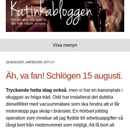
Visa menyn
15 AUGUSTI, KATEGORI:
BÅTLIV
Äh, va fan! Schlögen 15 augusti.
Tryckande hetta idag också
, men vi har en kanonplats i
skuggan av höga träd. Odd har installerat det dubbla
dieselfiltret med vacuummätare som ska hindra att vi får
motorstopp pga skräp i bränslet. En hörbart jobbig
operation som innebar att jag flydde till arbetsuppgifter så
långt bort från motorrummet som möjligt. Att få bort all