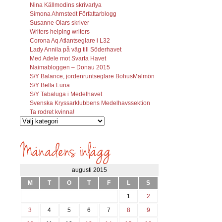
Nina Källmodins skrivarlya
Simona Ahrnstedt Författarblogg
Susanne Olars skriver
Writers helping writers
Corona Aq Atlantseglare i L32
Lady Annila på väg till Söderhavet
Med Adele mot Svarta Havet
Naimabloggen – Donau 2015
S/Y Balance, jordenruntseglare BohusMalmön
S/Y Bella Luna
S/Y Tabaluga i Medelhavet
Svenska Kryssarklubbens Medelhavssektion
Ta rodret kvinna!
Vilka
inlägg
söks?
augusti 2015
M
T
O
T
F
L
S
1
2
3
4
5
6
7
8
9