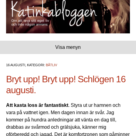
Visa menyn
16 AUGUSTI, KATEGORI:
BÅTLIV
Bryt upp! Bryt upp! Schlögen 16
augusti.
Att kasta loss är fantastiskt
. Styra ut ur hamnen och
vara på vattnet igen. Men dagen innan är svår. Jag
kommer på hundra anledningar att vänta en dag till,
drabbas av svårmod och grälsjuka, känner mig
oförberedd och jagad. Det är komfortzonen som påminner