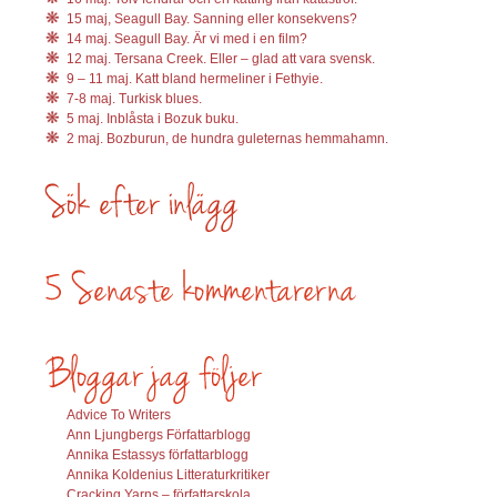
15 maj, Seagull Bay. Sanning eller konsekvens?
14 maj. Seagull Bay. Är vi med i en film?
12 maj. Tersana Creek. Eller – glad att vara svensk.
9 – 11 maj. Katt bland hermeliner i Fethyie.
7-8 maj. Turkisk blues.
5 maj. Inblåsta i Bozuk buku.
2 maj. Bozburun, de hundra guleternas hemmahamn.
Advice To Writers
Ann Ljungbergs Författarblogg
Annika Estassys författarblogg
Annika Koldenius Litteraturkritiker
Cracking Yarns – författarskola