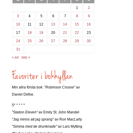
1
2
3
4
5
6
7
8
9
10
11
12
13
14
15
16
17
18
19
20
21
22
23
24
25
26
27
28
29
30
31
« jul
sep »
Min allra första bok:
"Robinson Crusoe"
av
Daniel Defoe.
5* * * * *
"Station Eleven"
av Emily St. John Mandel
"Jag minns att jag sprang"
av Ron MacLarty
"Simma med de drunknade"
av Lars Mytting