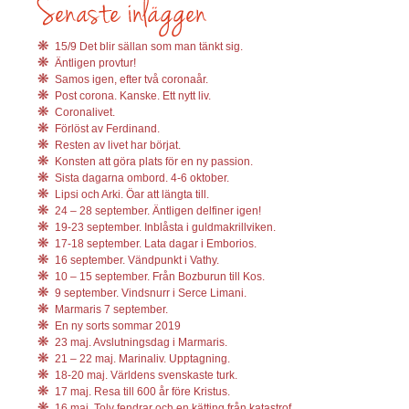
15/9 Det blir sällan som man tänkt sig.
Äntligen provtur!
Samos igen, efter två coronaår.
Post corona. Kanske. Ett nytt liv.
Coronalivet.
Förlöst av Ferdinand.
Resten av livet har börjat.
Konsten att göra plats för en ny passion.
Sista dagarna ombord. 4-6 oktober.
Lipsi och Arki. Öar att längta till.
24 – 28 september. Äntligen delfiner igen!
19-23 september. Inblåsta i guldmakrillviken.
17-18 september. Lata dagar i Emborios.
16 september. Vändpunkt i Vathy.
10 – 15 september. Från Bozburun till Kos.
9 september. Vindsnurr i Serce Limani.
Marmaris 7 september.
En ny sorts sommar 2019
23 maj. Avslutningsdag i Marmaris.
21 – 22 maj. Marinaliv. Upptagning.
18-20 maj. Världens svenskaste turk.
17 maj. Resa till 600 år före Kristus.
16 maj. Tolv fendrar och en kätting från katastrof.