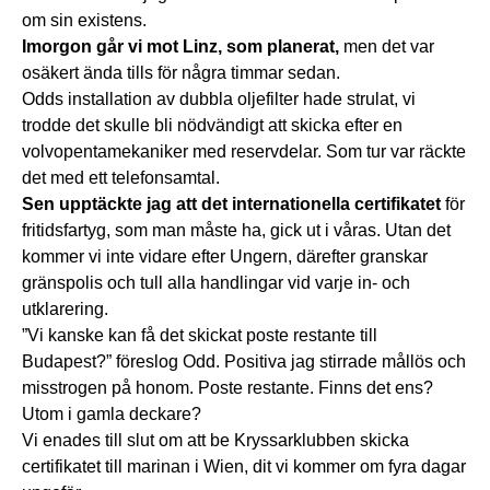
om sin existens.
Imorgon går vi mot Linz, som planerat,
men det var
osäkert ända tills för några timmar sedan.
Odds installation av dubbla oljefilter hade strulat, vi
trodde det skulle bli nödvändigt att skicka efter en
volvopentamekaniker med reservdelar. Som tur var räckte
det med ett telefonsamtal.
Sen upptäckte jag att det internationella certifikatet
för
fritidsfartyg, som man måste ha, gick ut i våras. Utan det
kommer vi inte vidare efter Ungern, därefter granskar
gränspolis och tull alla handlingar vid varje in- och
utklarering.
”Vi kanske kan få det skickat poste restante till
Budapest?” föreslog Odd. Positiva jag stirrade mållös och
misstrogen på honom. Poste restante. Finns det ens?
Utom i gamla deckare?
Vi enades till slut om att be Kryssarklubben skicka
certifikatet till marinan i Wien, dit vi kommer om fyra dagar