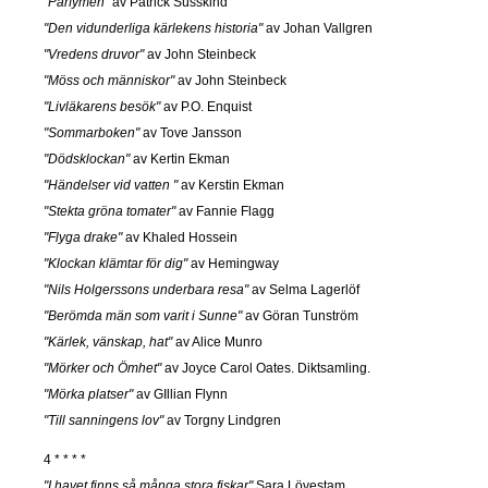
"Parfymen"
av Patrick Süsskind
"Den vidunderliga kärlekens historia"
av Johan Vallgren
"Vredens druvor"
av John Steinbeck
"Möss och människor"
av John Steinbeck
"Livläkarens besök"
av P.O. Enquist
"Sommarboken"
av Tove Jansson
"Dödsklockan"
av Kertin Ekman
"Händelser vid vatten "
av Kerstin Ekman
"Stekta gröna tomater"
av Fannie Flagg
"Flyga drake"
av Khaled Hossein
"Klockan klämtar för dig"
av Hemingway
"Nils Holgerssons underbara resa"
av Selma Lagerlöf
"Berömda män som varit i Sunne"
av Göran Tunström
"Kärlek, vänskap, hat"
av Alice Munro
"Mörker och Ömhet"
av Joyce Carol Oates. Diktsamling.
"Mörka platser"
av GIllian Flynn
"Till sanningens lov"
av Torgny Lindgren
4 * * * *
"I havet finns så många stora fiskar"
Sara Lövestam