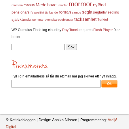
mormor
nyfödd
Medelhavet
manus
mamma
morfar
roman
segla
pensionärsliv
seglarliv
segling
positivt tänkande
samos
självkänsla
tacksamhet
Turkiet
sommar
svenskaresebloggar
WP Cumulus Flash tag cloud by
Roy Tanck
requires
Flash Player
9 or
better.
Sök
efter:
Fyll i din emailadress så får du ett mail när jag skriver ett nytt inlägg.
© Katinkabloggen | Design: Annika Nilsson | Programmering:
Ateljé
Digital