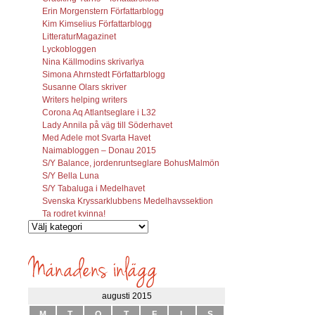
Erin Morgenstern Författarblogg
Kim Kimselius Författarblogg
LitteraturMagazinet
Lyckobloggen
Nina Källmodins skrivarlya
Simona Ahrnstedt Författarblogg
Susanne Olars skriver
Writers helping writers
Corona Aq Atlantseglare i L32
Lady Annila på väg till Söderhavet
Med Adele mot Svarta Havet
Naimabloggen – Donau 2015
S/Y Balance, jordenruntseglare BohusMalmön
S/Y Bella Luna
S/Y Tabaluga i Medelhavet
Svenska Kryssarklubbens Medelhavssektion
Ta rodret kvinna!
Vilka
inlägg
söks?
augusti 2015
M
T
O
T
F
L
S