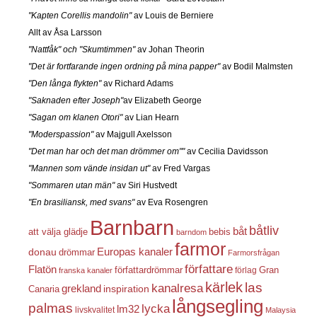
"Kapten Corellis mandolin"
av Louis de Berniere
Allt av Åsa Larsson
"Nattfåk" och "Skumtimmen"
av Johan Theorin
"Det är fortfarande ingen ordning på mina papper"
av Bodil Malmsten
"Den långa flykten"
av Richard Adams
"Saknaden efter Joseph"
av Elizabeth George
"Sagan om klanen Otori"
av Lian Hearn
"Moderspassion"
av Majgull Axelsson
"Det man har och det man drömmer om""
av Cecilia Davidsson
"Mannen som vände insidan ut"
av Fred Vargas
"Sommaren utan män"
av Siri Hustvedt
"En brasiliansk, med svans"
av Eva Rosengren
Barnbarn
båtliv
båt
att välja glädje
bebis
barndom
farmor
Europas kanaler
donau
drömmar
Farmorsfrågan
författare
Flatön
författardrömmar
förlag
Gran
franska kanaler
kärlek
las
kanalresa
grekland
inspiration
Canaria
långsegling
palmas
lycka
lm32
livskvalitet
Malaysia