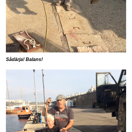
Sådärja! Balans!