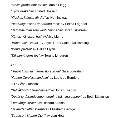
"Stekta gröna tomater"
av Fannie Flagg
"Flyga drake"
av Khaled Hossein
"Klockan klämtar för dig"
av Hemingway
"Nils Holgerssons underbara resa"
av Selma Lagerlöf
"Berömda män som varit i Sunne"
av Göran Tunström
"Kärlek, vänskap, hat"
av Alice Munro
"Mörker och Ömhet"
av Joyce Carol Oates. Diktsamling.
"Mörka platser"
av GIllian Flynn
"Till sanningens lov"
av Torgny Lindgren
4 * * * *
"I havet finns så många stora fiskar"
Sara Lövestam
"Kapten Corellis mandolin"
av Louis de Berniere
Allt av Åsa Larsson
"Nattfåk" och "Skumtimmen"
av Johan Theorin
"Det är fortfarande ingen ordning på mina papper"
av Bodil Malmsten
"Den långa flykten"
av Richard Adams
"Saknaden efter Joseph"
av Elizabeth George
"Sagan om klanen Otori"
av Lian Hearn