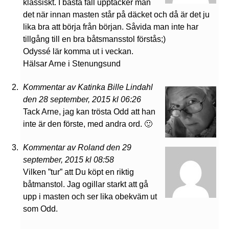
klassiskt. I bästa fall upptäcker man
det när innan masten står på däcket och då är det ju
lika bra att börja från början. Såvida man inte har
tillgång till en bra båtsmansstol förstås;)
Odyssé lär komma ut i veckan.
Hälsar Arne i Stenungsund
Kommentar av Katinka Bille Lindahl
den 28 september, 2015 kl 06:26
Tack Arne, jag kan trösta Odd att han
inte är den förste, med andra ord. 🙂
Kommentar av Roland den 29
september, 2015 kl 08:58
Vilken ”tur” att Du köpt en riktig
båtmanstol. Jag ogillar starkt att gå
upp i masten och ser lika obekväm ut
som Odd.