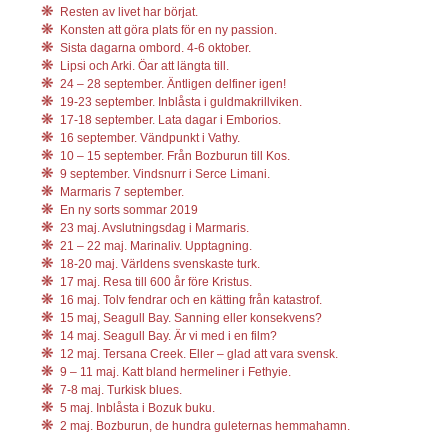
Resten av livet har börjat.
Konsten att göra plats för en ny passion.
Sista dagarna ombord. 4-6 oktober.
Lipsi och Arki. Öar att längta till.
24 – 28 september. Äntligen delfiner igen!
19-23 september. Inblåsta i guldmakrillviken.
17-18 september. Lata dagar i Emborios.
16 september. Vändpunkt i Vathy.
10 – 15 september. Från Bozburun till Kos.
9 september. Vindsnurr i Serce Limani.
Marmaris 7 september.
En ny sorts sommar 2019
23 maj. Avslutningsdag i Marmaris.
21 – 22 maj. Marinaliv. Upptagning.
18-20 maj. Världens svenskaste turk.
17 maj. Resa till 600 år före Kristus.
16 maj. Tolv fendrar och en kätting från katastrof.
15 maj, Seagull Bay. Sanning eller konsekvens?
14 maj. Seagull Bay. Är vi med i en film?
12 maj. Tersana Creek. Eller – glad att vara svensk.
9 – 11 maj. Katt bland hermeliner i Fethyie.
7-8 maj. Turkisk blues.
5 maj. Inblåsta i Bozuk buku.
2 maj. Bozburun, de hundra guleternas hemmahamn.