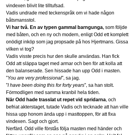
vindexen blivit lite tilltufsad.
Vadis undrade med teckenspråk om vi hade någon
båtsmansstol.
Vi har två. En av typen gammal barngunga,
som följde
med båten, och en ny och modern, enligt Odd ett komplett
onödigt inköp som jag propsade på hos Hjertmans. Gissa
vilken vi tog?
Vadis visste precis hur den skulle användas. Han fick
Odd att släppa taget med armar och ben för att kolla att
den balanserade. Sen hissade han upp Odd i masten.
”
You are very professional
”, sa jag.
”
I have been doing this for forty years
”, sa han stolt.
Förmodligen med samma kranbil hela tiden.
När Odd hade trasslat ut repet vid spridarna
, och
befriat akterstaget, tutade Vadis och tecknade att han ville
hissa upp honom ända upp i masttoppen, för att fixa
vindexen. Sagt och gjort.
Nerfärd. Odd ville förstås följa masten med händer och