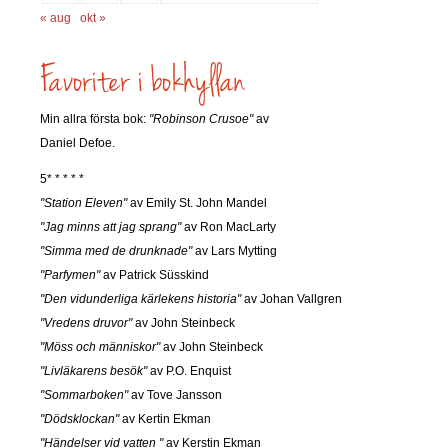
« aug
okt »
Min allra första bok:
"Robinson Crusoe"
av
Daniel Defoe.
5* * * * *
"Station Eleven"
av Emily St. John Mandel
"Jag minns att jag sprang"
av Ron MacLarty
"Simma med de drunknade"
av Lars Mytting
"Parfymen"
av Patrick Süsskind
"Den vidunderliga kärlekens historia"
av Johan Vallgren
"Vredens druvor"
av John Steinbeck
"Möss och människor"
av John Steinbeck
"Livläkarens besök"
av P.O. Enquist
"Sommarboken"
av Tove Jansson
"Dödsklockan"
av Kertin Ekman
"Händelser vid vatten "
av Kerstin Ekman