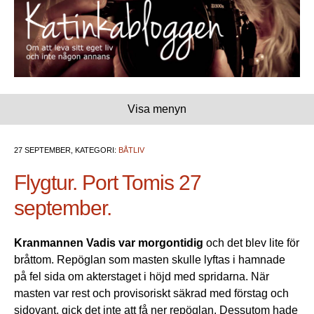
Visa menyn
27 SEPTEMBER, KATEGORI:
BÅTLIV
Flygtur. Port Tomis 27
september.
Kranmannen Vadis var morgontidig
och det blev lite för
bråttom. Repöglan som masten skulle lyftas i hamnade
på fel sida om akterstaget i höjd med spridarna. När
masten var rest och provisoriskt säkrad med förstag och
sidovant, gick det inte att få ner repöglan. Dessutom hade