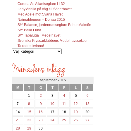
Corona Aq Atlantseglare i L32
Lady Annila på väg till Söderhavet
Med Adele mot Svarta Havet
Naimabloggen – Donau 2015
S/Y Balance, jordenruntseglare BohusMalmön
S/Y Bella Luna
S/Y Tabaluga i Medelhavet
Svenska Kryssarklubbens Medelhavssektion
Ta rodret kvinna!
Vilka
inlägg
söks?
september 2015
M
T
O
T
F
L
S
1
2
3
4
5
6
7
8
9
10
11
12
13
14
15
16
17
18
19
20
21
22
23
24
25
26
27
28
29
30