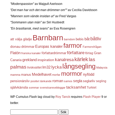
"Moderspassion"
av Majgull Axelsson
"Det man har och det man drömmer om""
av Cecilia Davidsson
"Mannen som vände insidan ut"
av Fred Vargas
"Sommaren utan män"
av Siri Hustvedt
"En brasiliansk, med svans"
av Eva Rosengren
Barnbarn
båtliv
båt
att välja glädje
bebis
barndom
farmor
Europas kanaler
donau
drömmar
Farmorsfrågan
författare
Flatön
författardrömmar
förlag
Gran
franska kanaler
kärlek
las
kanalresa
grekland
inspiration
Canaria
långsegling
palmas
lycka
lm32
livskvalitet
Malaysia
mormor
nyfödd
Medelhavet
manus
mamma
morfar
roman
segla
pensionärsliv
seglarliv
segling
positivt tänkande
samos
självkänsla
tacksamhet
Turkiet
sommar
svenskaresebloggar
WP Cumulus Flash tag cloud by
Roy Tanck
requires
Flash Player
9 or
better.
Sök